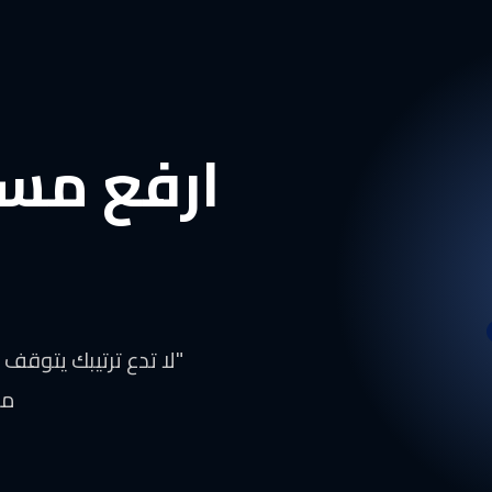
ارفع مس
"لا تدع ترتيبك يتوقف
مح