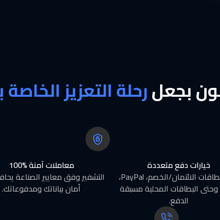
مون بجعل
رحلة التعزيز الخاصة
خيارات دفع متعددة
معاملات آمنة %100
دعم لبطاقات الائتمان/الخصم، PayPal،
التشفير وفق معايير الصناعة يحا
وحتى البطاقات المحلية مسبقة
أمان بياناتك ومدفوعاتك.
الدفع.